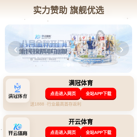
马卡：京多安身体没问题，他缺席首战不是因
为预防措施
发布时间：2026-04-30 02:20:13
**京多安：首次缺席揭幕战背后的真相**