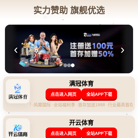
理查兹谈梅努：英格兰同位置只有赖斯更好
发布时间：2026-04-30 02:20:13
### 理查兹谈梅努：英格兰同位置只有赖斯更好
在最近的足球评论中，前英格兰国脚**理查兹**对近年来涌
现的英格兰顶级中场球员进行了深入的分析。他特别提到目
前在英超联赛效力的**梅努**，并指出在同位置上，他看来
只有**赖斯**能被认为更为出色，这一观点引发了广泛讨
论。本文将深入探讨理查兹的看法，以及梅努和赖斯在场上