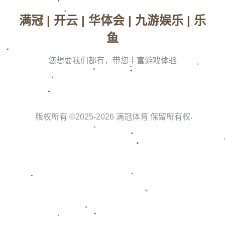
然而，理查兹对**赖斯**的评价同样不容忽视。**赖斯**在
防守端的稳定性、覆盖范围和对比赛的掌控能力使他成为了
英格兰中场的核心。他不仅能够有效地拦截对手的进攻，还
能在组织进攻时起到关键作用。理查兹特别强调，虽然梅努
在进攻端的潜力巨大，但是赖斯的全能表现让他在理查兹看
来占据了更高的地位。
在对比两位球员的具体数据时，**赖斯**在成功拦截和传球
成功率上的表现无疑优于梅努。此外，赖斯在国际大赛中的
表现也为他赢得了更多的赞誉。他在2021年欧洲杯期间的表
现，使得整个英格兰队在防守端展现了极高的凝聚力和韧
性。这些因素都在理查兹的评论中得到了体现。
当然，梅努的潜力不容小觑。他的每一场比赛都显示出其不
断进步，尤其是在大赛的锻炼下，他有望逐渐弥补经验上的
差距。理查兹的评价在某种程度上也反映了**媒体和球迷**