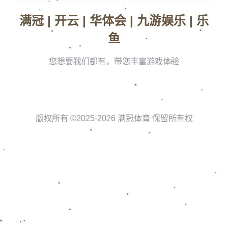
马门将无力招架。
下半场，双方的争夺更趋白热化。皇马凭借中场核心莫德里
奇的控制，逐渐取得场上主动权。在比赛第75分钟，皇马中
场提供了一记关键传球，维尼修斯抓住机会完成致胜进球。
这个进球再次证明了**皇马**球员在关键时刻的不俗表现，
为他们锁定了胜局。
**技战术的较量**
通过这场比赛，皇家马德里再次展示出他们的技战术优势。
他们善于在对手松懈之际迅速展开进攻，同时利用中场的传
控能力合理分配体力。加的斯尽管顽强，但在技战术灵活性
上仍略显不足。这场比赛再次提醒各个球队，即便面对强
敌，只要能抓住对手的短暂失误，也能寻找反击的机会。
**总结**