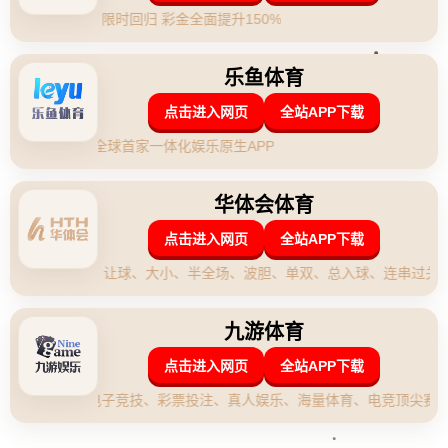
**比赛概况与精彩瞬间**
本场比赛在一个气氛火热的体育场内进行，英格兰队在主场
观众的支持下率先发起攻势。第30分钟，沃克在中场附近精
准传球，直塞给了前锋凯恩。凯恩凭借其敏锐的场上嗅觉和
出色的技术，轻松将球打入球门，帮助英格兰取得领先。这
一进球不仅仅是个人的成功，更突显了沃克与凯恩之间的默
契配合。