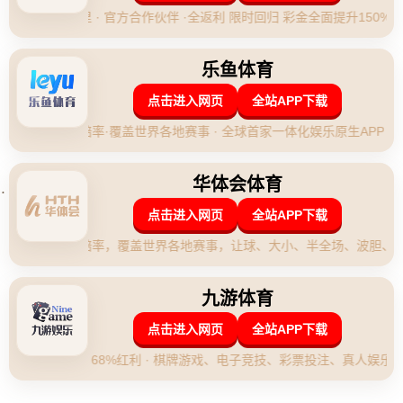
在最近的一場法甲聯賽中，**戈麥斯**在一次激烈的拼搶中
不幸受傷，當場昏迷。這一幕讓現場觀眾和電視機前的球迷
都為之擔憂。醫療團隊迅速進場，對戈麥斯進行了緊急處
理，並將他送往醫院進行進一步檢查。