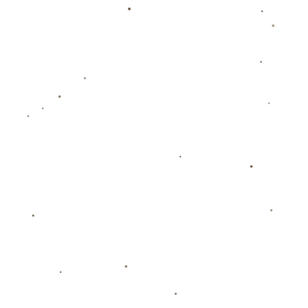
都在不斷努力提高比賽的安全性，從而減少類似戈麥斯這樣
的意外事件。
## 戈麥斯的康復過程
在經過醫院的詳細檢查後，戈麥斯的傷勢並不嚴重，這讓所
有人都鬆了一口氣。**醫療團隊**表示，戈麥斯需要一段時