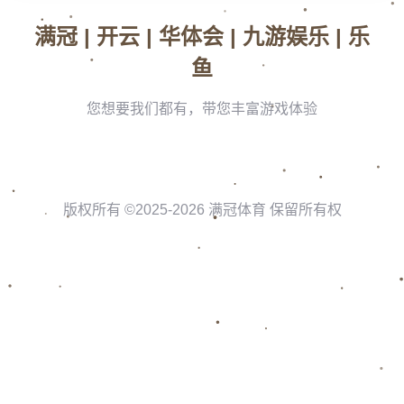
### 比赛过程
比赛一开始，双方就展开了激烈的对攻。**法比奥**在上半
场表现出色，他利用速度和技术连续突破国安的防线，并在
第20分钟和第35分钟分别攻入两球，为亚泰取得领先。**法
比奥**的出色表现不仅点燃了现场观众的热情，也让国安的
防线疲于应对。
然而，北京国安并没有轻易放弃。在下半场，他们通过战术
调整逐渐掌握了场上的主动权。国安的**张玉宁**在第60分
钟和第75分钟连入两球，将比分扳平。此时，比赛进入了白
热化阶段，双方都在寻找制胜的机会。
### 关键时刻
比赛进入补时阶段，长春亚泰获得了一次宝贵的点球机会。
**祖伊**在第99分钟顶住压力，稳稳将球罚入，帮助亚泰以