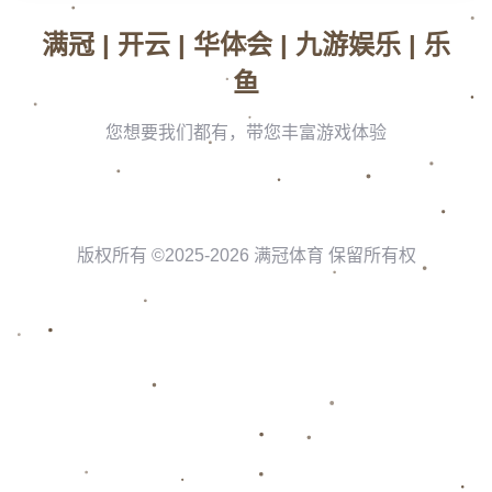
**案例分析：往年的成功經驗**
以往，曼聯在海外季前賽中屢有斬獲，比如2019年在美國舉
行的季前賽中，曼聯就吸引了數以萬計的觀眾，並帶動了相
關產品和旅遊的經濟效益。這不僅擴大了球隊的全球影響
力，也加深了其品牌認知度。
**如何為此次澳大利亞之行做好準備**
曼聯已經開始為此次澳大利亞季前賽做足準備。教練團隊制
定了一套針對性的訓練計劃，以確保隊員能以最佳狀態應對
這次挑戰。同時，俱樂部還計畫了一系列的商業和社會活
動，旨在聯繫當地的球迷社群，並擴大在亞洲和大洋洲地區
的影響力。
**總結**