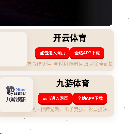
增強球隊的影響力。對於波切蒂諾來說，這樣的機會
以赴。
將直接影響最終的排名和資格爭奪。波切蒂諾非常清
加靈活的陣型，結合快節奏的進攻和穩健的防守策
。這樣的成就正是憑藉著不懈的努力和戰術智慧。如