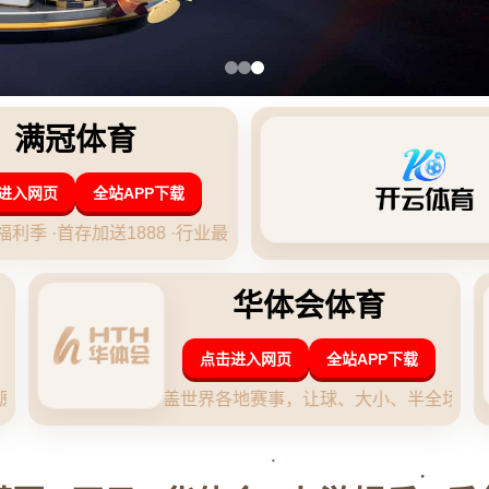
能為參賽球隊帶來巨大的經濟收益。不僅如此，還可以吸引全球的目光，
中保持卓越的表現，尤其是在對陣竞争对手萊斯特城的比賽中，必須全力
有限的歐戰門票。萊斯特城作為一支實力不容小覷的球隊，與他們的交鋒
希望。因此，他在賽前的戰術安排和球員狀態調整上投入了大量精力。
心策劃戰術以應對對手的強力反擊_。在這場關鍵戰役中，他可能會採取更
態，使他們能在高壓下依然表現出色。
在激烈的英超競爭中脫穎而出，進入歐冠決賽，這為他贏得了廣泛的讚譽
戰資格的堅定決心。