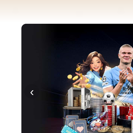
网站首页
公司简介
**波切蒂諾：歐戰資格太重要，我們必須擊敗萊斯特
在足球的世界中，獲得歐戰資格是每支球隊都夢寐
蒂諾在最近的一場記者會上強調的重點：_歐戰資格
**歐洲賽事的吸引力**