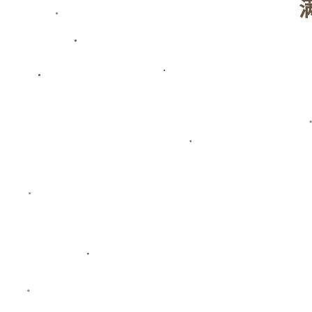
獲得歐戰資格對於波切蒂諾的球隊而言，不僅是榮
刻展現出團結一致和全力以赴的精神。
總之，波切蒂諾深知歐戰資格的重要性，將帶領球
目標**。