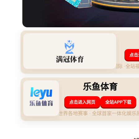
---
### **曼城穩紮穩打，爭冠道路再次推進**