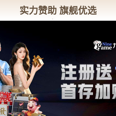
产品中心
新闻中心
21-22賽季英超聯賽第24輪比賽集錦.
发布时间：2026-04-30 02:20:13
書寫新篇章**
賽事都能激起無數球迷的熱血。而*21-22賽季英超第24輪比賽*，更
現了他們的實力，也揭示了本賽季積分榜的走向暗流。