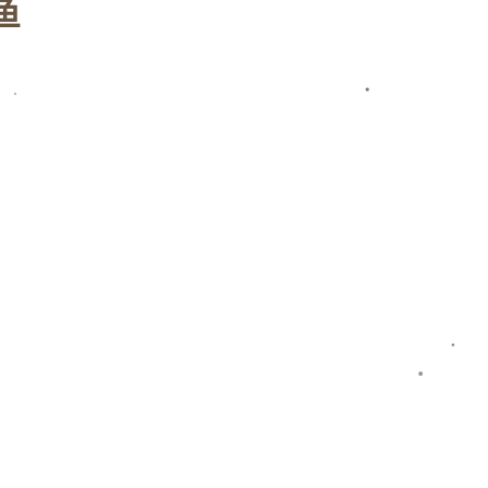
勢頭。本場比賽的關鍵點在於瓜迪奧拉的戰術調度：通
的價值，而凱文·德布勞內則在組織方面貢獻巨大。