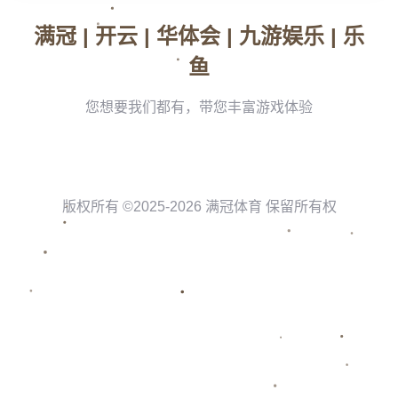
判在关键时刻的多次争议判罚，完全改变了比赛的走向。尤
其是在终场前两分钟，北京队控球时的疑似犯规回放令球迷
一片哗然。在慢镜头下，冲突的判罚视频显示，北京球员的
动作看似并没有明显违规，但裁判却直接判罚进攻方犯规，
将球权拱手相送。
此外，北京男篮的主教练在赛中数次试图与裁判沟通判罚，
被无视或敷衍，不仅让比赛的公平性被置于质疑下，还直接
影响了球队士气。这样的**强烈失衡感**，让场上的每一个
北京球员愈发被压抑，他们想要翻盘的决心似乎也被打碎。
### **公平性失衡的背后：裁判的职责是否缺位？**
裁判的存在，理应为比赛的秩序保驾护航。然而，这场比赛
让人不禁怀疑，裁判是否真的做到了这份职责所在？
**未来，当某场比赛的成败因裁判而定时，观众还会相信竞