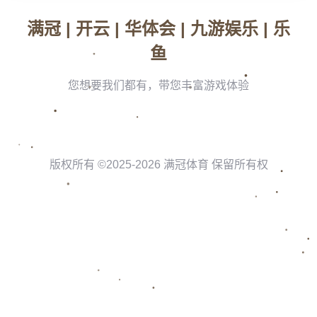
**全球视角下的足球发展**
与蒙古形成鲜明对比的是，许多国家通过**青训体系**和**
职业联赛**的完善，成功提升了足球水平。例如，日本在20
世纪90年代开始大力发展青少年足球，通过建立J联赛和完
善的青训体系，迅速提升了国家队的竞争力。**这种成功的