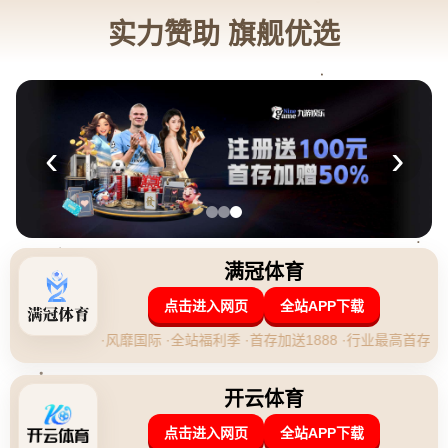
9轮丢111球 蒙古诞生世界最弱顶级联赛球队
发布时间：2026-04-30 02:20:13
**前言：** 在足球世界中，顶级联赛通常代表着最高水平
的竞技和最激烈的竞争。然而，蒙古的一个顶级联赛球队却
以其惊人的失球数引起了全球的关注。在短短9轮比赛中，
这支球队竟然丢掉了111球，成为了世界上最弱的顶级联赛
球队之一。这一现象不仅让人们对蒙古足球的现状产生了好
奇，也引发了对足球发展策略的深思。