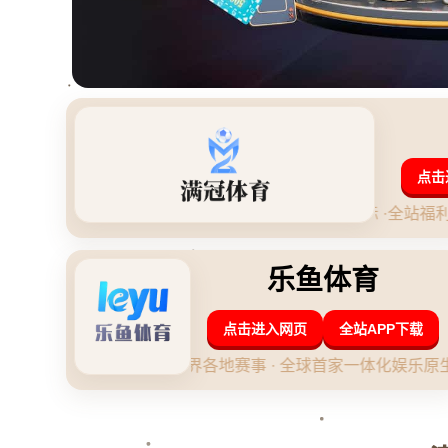
作为上赛季在法兰西赛场表现优异的球员，穆阿尼
言：**“尤文图斯的传统底蕴和战术体系对我来说
锋线效率的背景下。
### **首秀攻破那不勒斯球门，天生为大场面而生*
穆阿尼在对阵那不勒斯的比赛中成为了焦点人物。
以*迅猛而精准*的射门攻破了那不勒斯门将梅雷特