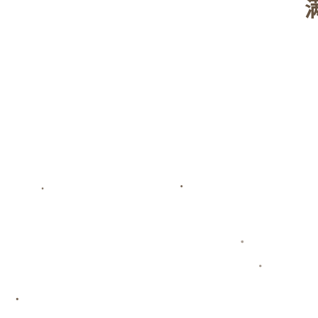
这样的表现不仅是天赋的体现，更表明了穆阿尼在
尼的首秀进球也带来了显著的“穆阿尼效应”——全
### **尤文图斯战略补强的成功案例**