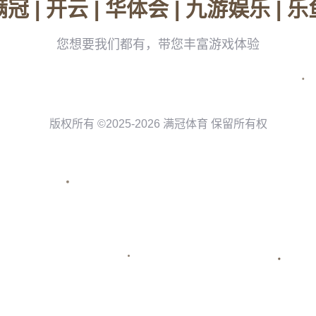
关键时刻的心理素质。作为锋线球员，他能够迅速适应高强度的意甲节奏，
网零点浏览量飙升，并成为热门头条。**