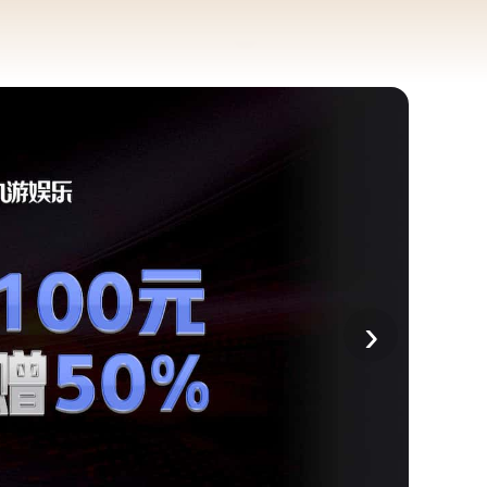
联系方式
.
启了他的**尤文图斯生涯**。在意甲的聚光灯下，
带来了关键胜利。这场比赛的胜利不仅为尤文争取到了