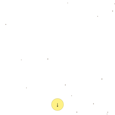
**本場比賽彰顯了廣州恒大作為亞洲勁旅的絕對實力**，塔
利斯卡與艾克森的聯袂發揮無疑是致勝的核心因素。同時，
神戶勝利船在戰術目標與執行力上的不足，也為其能否走得
更遠敲響警鐘。在接下來的小組賽中，廣州恒大只需簡單調
整，即有望憑借這樣的節奏鎖定晉級名額。而對神戶勝利船
而言，若不改變目前困境，恐怕晉級命運將越發渺茫。
上一篇：尤文米兰国米都在关注小马尔蒂尼
下一篇：英超第23轮结束了6场比赛，最新积分榜如下！.
Copyright 2024
开云体育(中国)KAIYUN·官方网站 -在线视
频直播
All Rights by
开云中国体育平台