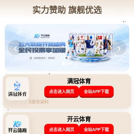
亞冠小組賽第4輪神戶勝利船0-2廣州恒大 塔利
斯卡艾克森先後破門.
发布时间：2026-04-30 02:20:13
**亞冠小組賽第4輪：神戶勝利船0-2廣州恒大，塔利斯卡與
艾克森主宰比賽**
在2023年亞冠小組賽第4輪的焦點戰中，廣州恒大憑藉塔利
斯卡和艾克森的出色表現，以2-0完勝神戶勝利船，成功取
得寶貴的三分。本場比賽不僅彰顯了廣州恒大的出色實力，