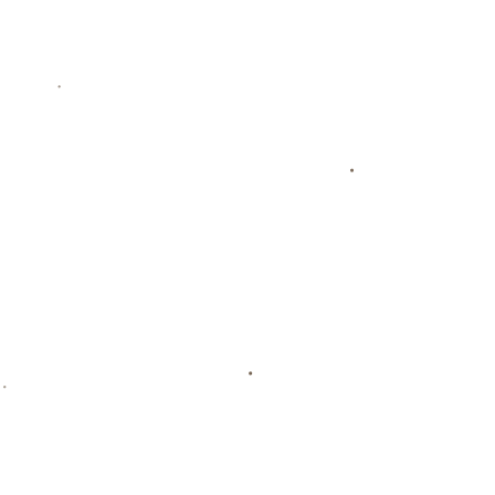
马塞尔的到来为球队的中场组织提供了更多的可能
取得更好的成绩。