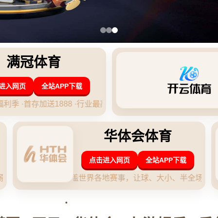
和丰富的比赛经验，成为了泰山队在转会市场上的一大亮点。作为一名中
在21日的比赛中首次亮相**，这不仅是他个人职业生涯的新起点，也是泰
。这一举措不仅为球员们提供了明确的身份认同，也为球队的战术安排提
这些球员将在新赛季中承担起更多的责任和挑战。