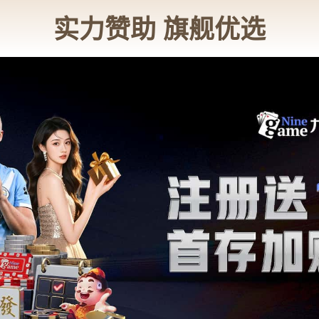
产品中心
新闻中心
泰山队8名新人号码确定 新援马塞尔有望21日首秀
发布时间：2026-04-30 02:20:13
望首秀**
了一个振奋人心的消息：球队的8名新人号码已经确定，其中新援**马塞尔
新的活力。