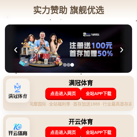
文森特29分双探花低迷 热火大胜绿军3-0获赛
点
发布时间：2026-04-30 02:20:13
### 文森特29分双探花低迷 热火大胜绿军3-0获赛点
在2023年NBA季后赛的激烈对决中，迈阿密热火队以**104-
88**战胜了波士顿凯尔特人队，在系列赛中取得了一场重要
的胜利，进一步巩固了他们的领先地位。这场比赛中，热火
队的文森特表现出色，得到了**29分，**而凯尔特人的双探