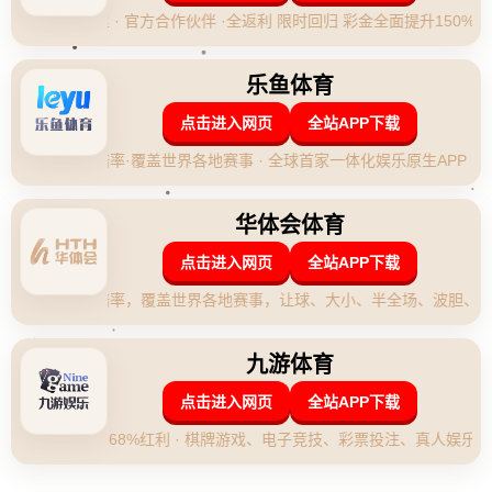
花却陷入低迷，球队状态和战术执行都遭遇了严峻挑战。这
场赛事不仅决定了系列赛的走向，也为接下来的比赛设置了
一个紧张的基调。
#### 文森特的出色发挥