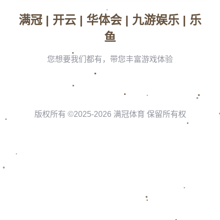
在这场关键战役中，**文森特的29分**无疑是热火胜利的关
键因素之一。他在外线的准确投篮和突破的灵活性使得凯尔
特人的防线屡屡被撕开，成为热火攻势的核心。文森特的表
现证明了他的价值，成为球队进攻的发动机。在比赛进入关
键时刻时，他的稳定得分让热火继续保持领先，不断拉开与
凯尔特人的差距。
#### 凯尔特人的低迷表现
与热火队的强势表现形成鲜明对比的是，凯尔特人的双探花
在这场比赛中却显得状态不佳。**塔图姆和布朗**的得分总
和仅有**30分**，远未达到他们在常规赛中的水平。这一失
常表现不仅影响了球队的整体进攻效率，也导致球队在防守
端处于被动状态。尤其是在快速反击时，凯尔特人常常无法
有效完成进攻，导致过多的失误和低效的投篮。