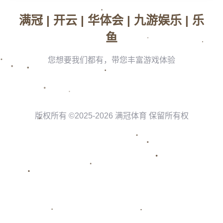
彼得·德鲁里自小便展现出非凡的足球天赋。在迈因茨效力
期间，他凭借出色的速度和精准的传球能力，迅速成为球队
的核心球员。作为一名右边锋，他不仅在进攻端表现出色，
还在防守中展现出顽强的拼搏精神。**德鲁里**的崛起不仅
仅是个人努力的结果，更是迈因茨青训体系成功的体现。
**转会布莱顿：新的挑战与机遇**
布莱顿近年来在英超赛场上表现稳健，但始终缺乏一位能够
在关键时刻改变比赛的球员。德鲁里的加盟无疑为球队注入
了新的活力。**3000万欧元**的转会费不仅显示了布莱顿对
他的高度期待，也反映了他在欧洲足坛的潜在价值。