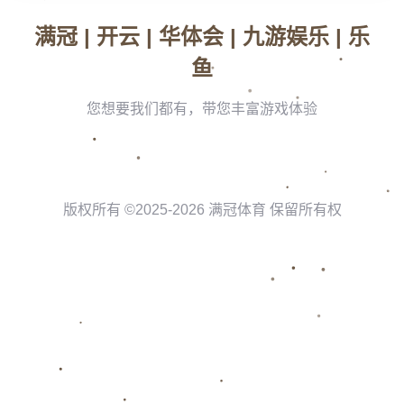
形成强大的整体战斗力。
**比赛亮点**
在本次比赛中，许多球员的表现都令人印象深刻。例如，中
天麒麟社的主力得分手在关键时刻的三分球命中率极高，为
球队奠定了胜利的基础。此外，球队的防守策略也非常成
功，多次成功阻止了对手的进攻。
**沈阳篮球氛围的提升**
此次比赛不仅仅是一场竞技赛事，更是沈阳篮球氛围提升的
一个缩影。随着篮球运动在沈阳的普及，越来越多的年轻人
开始参与到这项运动中来。**篮球不仅是一项运动，更是一
种文化**，它能够培养团队合作精神和坚韧不拔的意志。
**案例分析：中天麒麟社的成长历程**