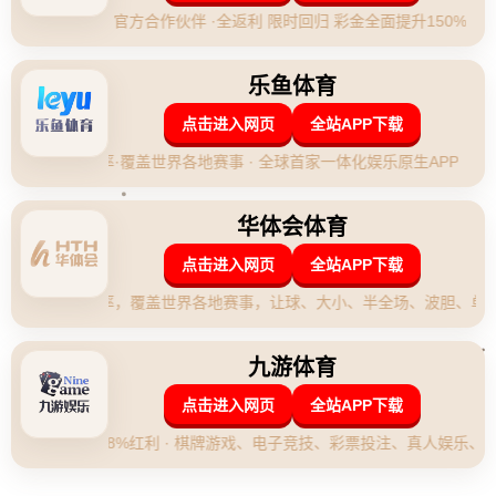
眼睛”。对于一名以三分投射闻名的球员来说，如此低效的
比赛显然不符合外界对他的期待。那么，“辣眼睛”背后的原
因究竟是什么，他为何依旧能够得到球队的信任？通过这场
比赛，或许我们能看得更深。
### **希尔德状态低迷，命中率暴露问题**
作为一个顶级射手，巴迪·希尔德的职业生涯以稳定的外线
火力著称。然而，在这场比赛中，他的出手选择和命中率却
显得异常低效：**9中3的投篮表现**和**仅25%的三分命中
率**很难让人满意。尤其是在步行者需要追分的关键第四
节，希尔德呈现出了节奏不佳、手感冰冷的状态。不少球迷
质疑，这还是那个被誉为三分射手榜上的得分机器吗？
其实，这样的低迷表现并非没有前兆。从本赛季部分比赛来
看，当希尔德面对高强度防守或者对手有意压缩出手空间