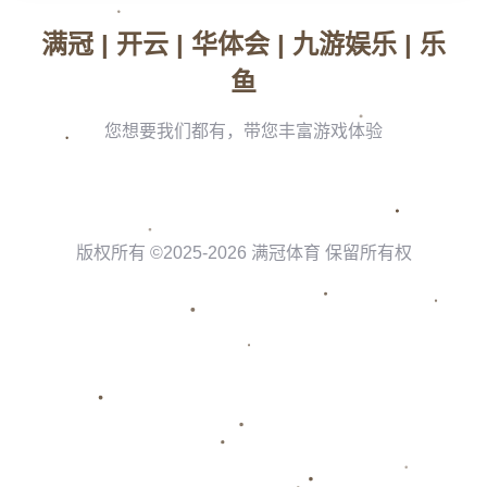
时，他的得分效率确实时有起伏。**尤其是在面对更快的轮
转补防时，希尔德的接球即投空间被严重压缩**，这让他无
法像以往那样从容出手，命中率也因此大幅下降。
---