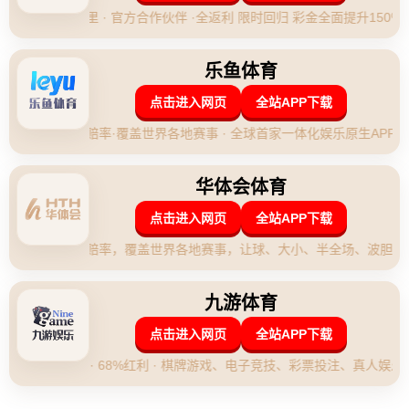
热门话题。*
**内马尔回归巴萨的背景**
自从内马尔在2017年从巴萨转会至巴黎圣日耳曼（PSG）
后，这一转会仅仅在金钱的天平上取得了成功，却未在竞技
层面上达到预期。因此，近年来，关于他重返巴萨的传言屡
屡出现。这不仅因为他与梅西、苏亚雷斯曾经组成的传奇
“MSN”组合尚未被别人复制，更因为他在巴萨的时光充满
了荣耀与成就。然而，这样的期待是否能在现实中实现，还
需要多方面具体分析。
**巴萨官方态度：理性爱与现实**
虽然**内马尔重返巴萨**的传言不绝于耳，但巴萨官方态度
一直显得较为谨慎。首先，巴萨目前的财政状况并不乐观。
近年来，他们在球员转会和薪资支出上面临着不小的压力。