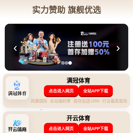
内马尔是否会重返巴萨？巴萨官方的态度如
何！.
发布时间：2026-04-30 02:20:13
**内马尔是否会重返巴萨？巴萨官方的态度如何！**
内马尔，这位巴西球星一直以来都是世界足坛的焦点话题。
他的技术、速度与敏捷性使得无数球迷为之赞叹，而他近年
来的多次转会传闻也总是引发热议。*究竟内马尔是否会重
返巴萨？巴萨官方对此又持何种态度？让我们深入探讨这一